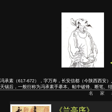
冯承素（617-672），字万寿，长安信都（今陕西西
天锡后，一般衍称为冯承素手摹本。帖中破锋、断笔、结
名家
《兰亭序》