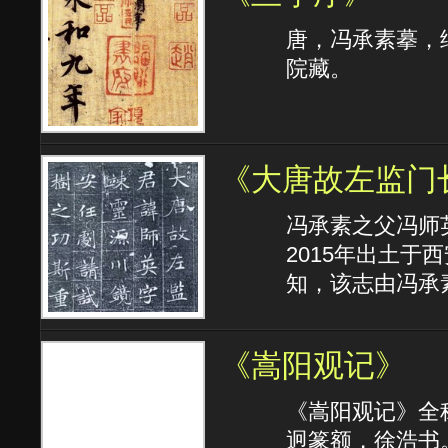
唐，冯承素摹，纸
院藏。
《大唐故左监门
冯承素之父冯师
2015年出土
知，该志由冯承
《嵩阳观记》
《嵩阳观记》全
迥篆额，徐浩书