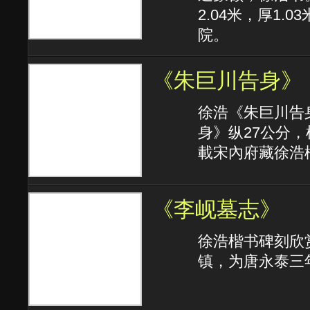
2.04米，厚1
院。
《朱巨川告身》
徐浩《朱巨川告身
身》纵27公分，
載宋內府藏徐浩
《李岘墓志》
徐浩楷书碑刻欣
镇，为唐永泰三