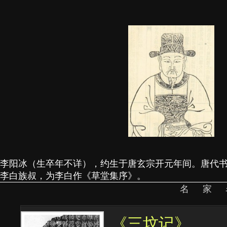
李阳冰（生卒年不详），约生于唐玄宗开元年间。唐代
李白族叔，为李白作《草堂集序》。
名家
《三坟记》