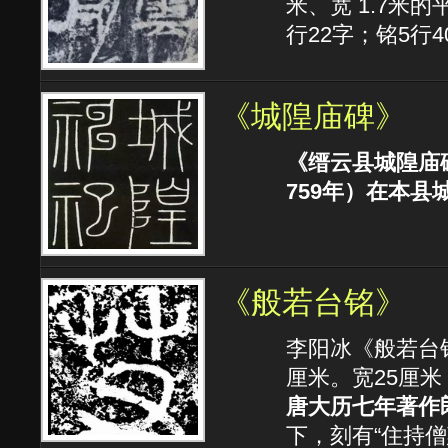
米、宽 1.7米
行22字；铭5行
《城隍庙碑》
《缙云县城隍庙
759年）在本
《般若台铭》
李阳冰《般若台铭
厘米。宽25厘米
唐大历七年著作
下，刻有“住持僧