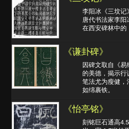
李阳冰《三坟记
唐代书法家李阳
在西安碑林中的
《谦卦碑》
因碑文取自《易
的美德，揭示行
笔法尤为瘦健，
如绵裹铁。
《怡亭铭》
刻铭巨石通高4.