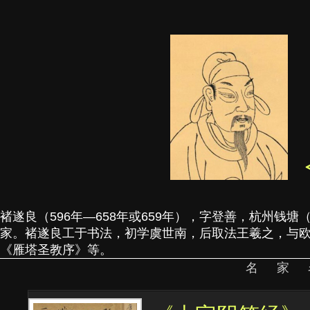
褚遂良（596年—658年或659年），字登善，杭州钱
家。褚遂良工于书法，初学虞世南，后取法王羲之，与欧
《雁塔圣教序》等。
名家