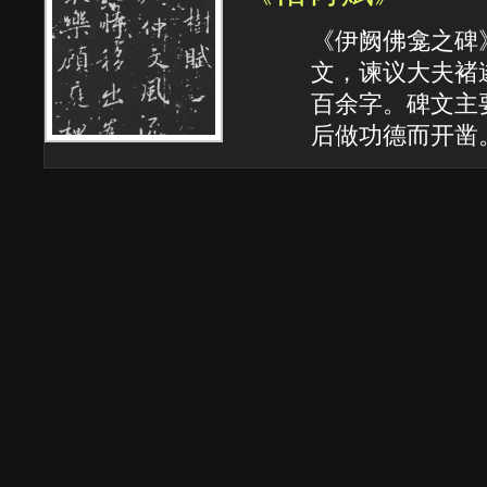
《伊阙佛龛之碑》
文，谏议大夫褚
百余字。碑文主
后做功德而开凿