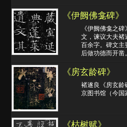
《伊阙佛龛碑》
《伊阙佛龛之碑》
文，谏议大夫褚
百余字。碑文主
后做功德而开凿
《房玄龄碑》
褚遂良《房玄龄碑
京图书馆（今国
《枯树赋》