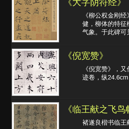
《大字阴符经》
《柳公权金刚经
健，柳体的特征
气象。于此碑可
《倪宽赞》
《倪宽赞》，又
迹卷，纵24.6c
《临王献之飞鸟
褚遂良楷书临王献