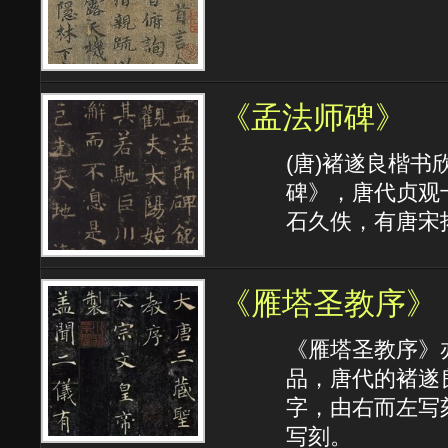
《孟法师碑》
(唐)褚遂良楷
碑》，唐代贞观十
石久佚，有唐宋
《雁塔圣教序》
《雁塔圣教序》
品，唐代的褚遂
字，由右而左写
写刻。