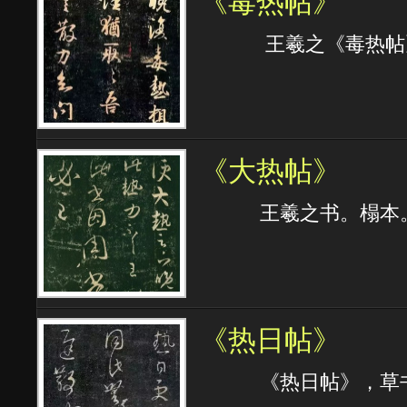
《毒热帖》
王羲之《毒热帖》
《大热帖》
王羲之书。榻本
《热日帖》
《热日帖》，草书