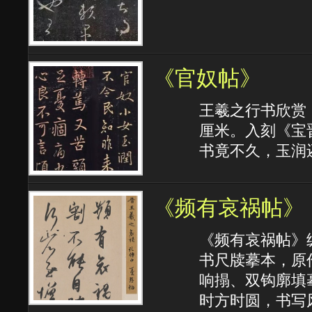
《官奴帖》
王羲之行书欣赏《
厘米。入刻《宝
书竟不久，玉润
《频有哀祸帖》
《频有哀祸帖》纵
书尺牍摹本，原
响搨、双钩廓填
时方时圆，书写