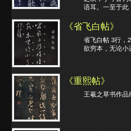
语耳。一至于此
《省飞白帖》
省飞白帖 3行
欲穷本，无论小
《重熙帖》
王羲之草书作品欣