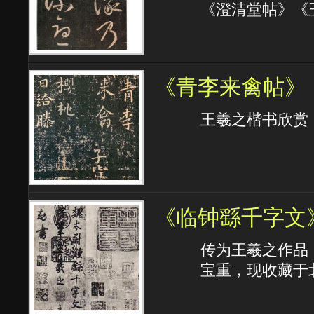
《澄清堂帖》《
《青李来禽帖》
王羲之楷书欣赏
《临钟繇千字文
传为王羲之作品
宝重，现收藏于