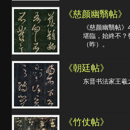
《慈颜幽翳帖》
《慈颜幽翳帖》
堪臨，始終不？
（昨）。
《朝廷帖》
东晋书法家王羲
《竹仗帖》