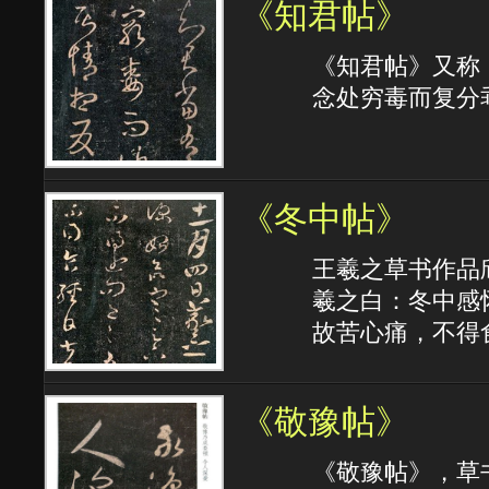
《知君帖》
《知君帖》又称
念处穷毒而复分
《冬中帖》
王羲之草书作品
羲之白：冬中感
故苦心痛，不得
《敬豫帖》
《敬豫帖》，草