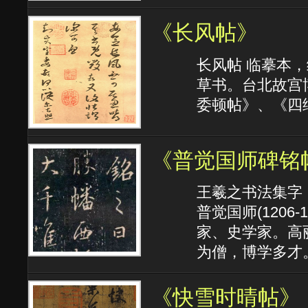
《长风帖》
长风帖 临摹本，纸
草书。台北故宫
委顿帖》、《四
《普觉国师碑铭
王羲之书法集字
普觉国师(120
家、史学家。高
为僧，博学多才。
《快雪时晴帖》