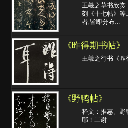
王羲之草书欣赏
刻《十七帖》等
者,皆即分布...
《昨得期书帖》
王羲之行书《昨
《野鸭帖》
释文：推惠。野
耶！二谢