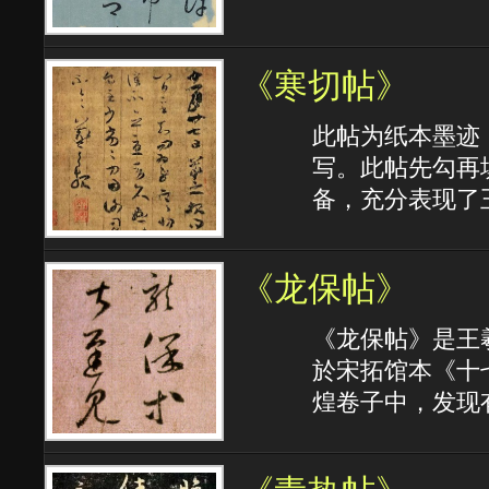
《寒切帖》
此帖为纸本墨迹
写。此帖先勾再
备，充分表现了
《龙保帖》
《龙保帖》是王
於宋拓馆本《十
煌卷子中，发现