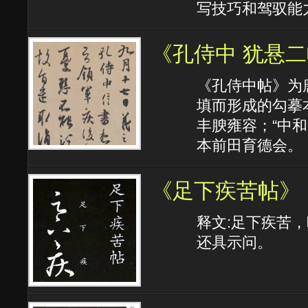
写技巧和驾驭能
《孔侍中 犹悬
《孔侍中帖》为
填而形成的勾摹
丰腴雍容；“中和
本前田育德会。
《足下疾苦帖》
释文:足下疾苦
还具示问。