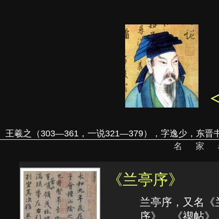
王羲之（303—361，一说321—379），字逸少，东
名家
《兰亭序》
兰亭序，又名《
序》、《禊帖》