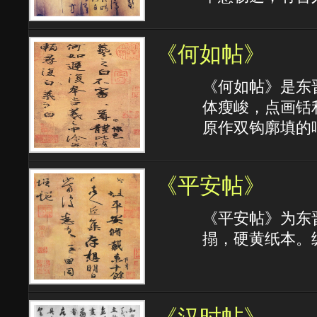
《何如帖》
《何如帖》是东
体瘦峻，点画铦
原作双钩廓填的
《平安帖》
《平安帖》为东
搨，硬黄纸本。纵