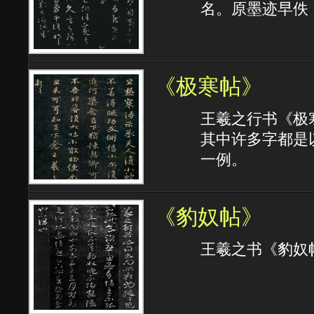
名。原墨迹早佚
《极寒帖》
王羲之行书《极
其中许多字都是
一例。
《豹奴帖》
王羲之书《豹奴