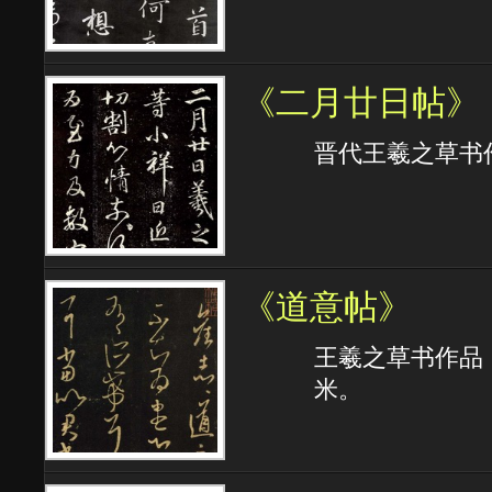
《二月廿日帖》
晋代王羲之草书
《道意帖》
王羲之草书作品 
米。