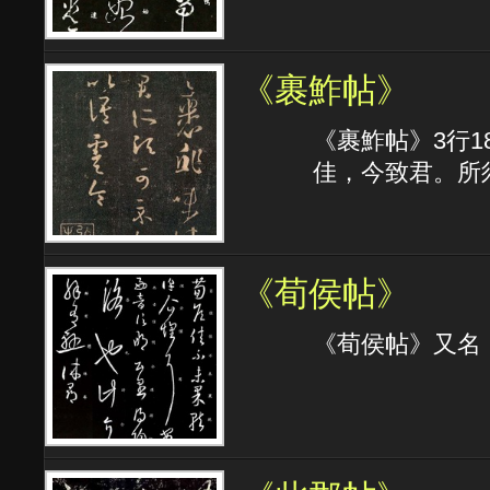
《裹鮓帖》
《裹鮓帖》3行1
佳，今致君。所
《荀侯帖》
《荀侯帖》又名《