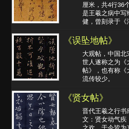
厘米，共4行3
是王羲之病中写
健，曾刻录于《
《误坠地帖》
大观帖，中国北
世人遂称之为《
帖》，也有称《
流传较少。
《贤女帖》
晋代王羲之行书
文：贤女动气疾
之欢，于今皆为