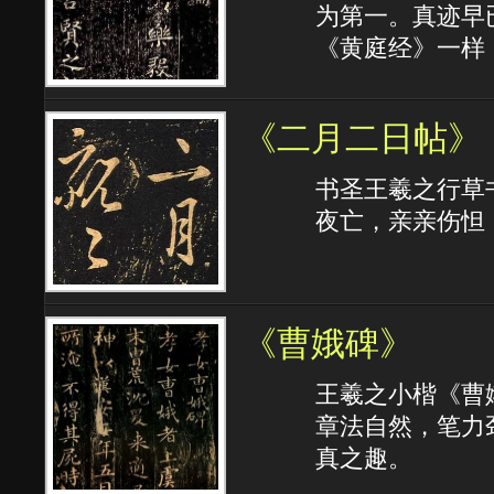
为第一。真迹早
《黄庭经》一样
《二月二日帖》
书圣王羲之行草
夜亡，亲亲伤怛
《曹娥碑》
王羲之小楷《曹
章法自然，笔力
真之趣。