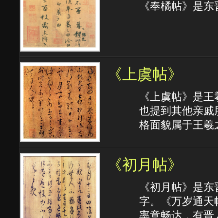
《奉橘帖》是东
《上虞帖》
《上虞帖》是王
也提到其他亲戚
格面貌属于王羲
《初月帖》
《初月帖》是东
字。《万岁通天
率意畅达，有晋