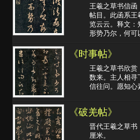
王羲之草书信函
帖目。此函系王
览云云。释文：
形势乃尔，何可
《时事帖》
王羲之草书欣赏
数来。主人相寻
信往问。愿知心
《破羌帖》
晋代王羲之草书
厘米。