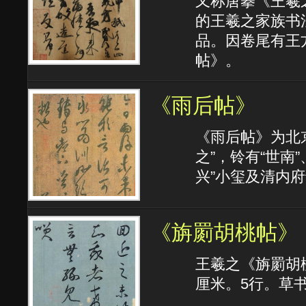
又称唐摹《王羲
的王羲之家族书
品。因卷尾有王
帖》。
《雨后帖》
《雨后帖》为北
之”，铃有“世南”
兴”小玺及清内
《旃罽胡桃帖》
王羲之《旃罽胡桃
厘米。5行。草