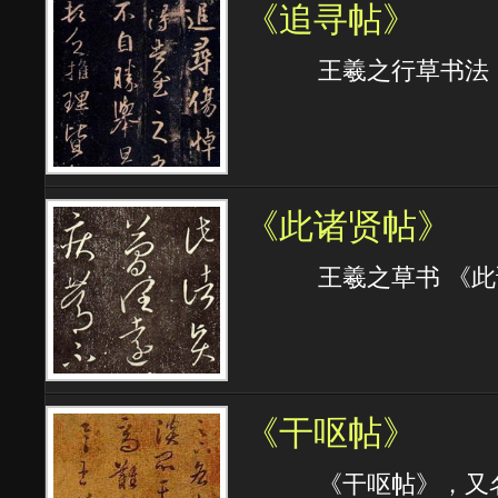
《追寻帖》
王羲之行草书法《
《此诸贤帖》
王羲之草书 《此
《干呕帖》
《干呕帖》，又名