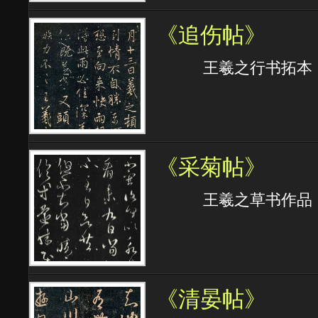
《追伤帖》
王羲之行书拓本
《采菊帖》
王羲之草书作品 
《清晏帖》