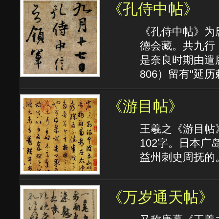
《孔侍中帖》
《孔侍中帖》为
德会藏。共九行，
是奈良时期由遣
806）留有"延
《游目帖》
王羲之《游目帖
102字。日本
益州刺史周抚的
《万岁通天帖》