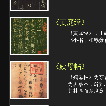
《黄庭经》
《黄庭经》，王
书小楷，和穆雍
《姨母帖》
《姨母帖》为东
为唐摹本，6行
其朴厚而多隶意