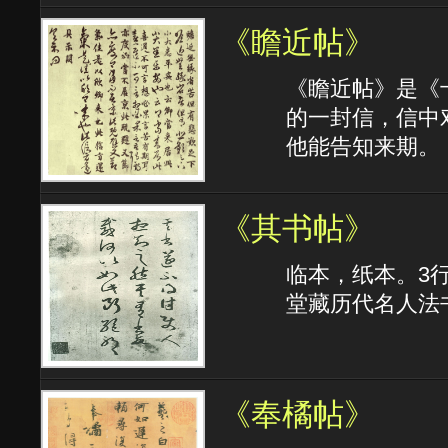
《瞻近帖》
《瞻近帖》是《
的一封信，信中
他能告知来期。
《其书帖》
临本，纸本。3
堂藏历代名人法
《奉橘帖》