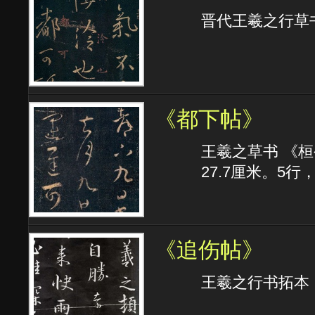
晋代王羲之行草
《都下帖》
王羲之草书 《
27.7厘米。5行
《追伤帖》
王羲之行书拓本