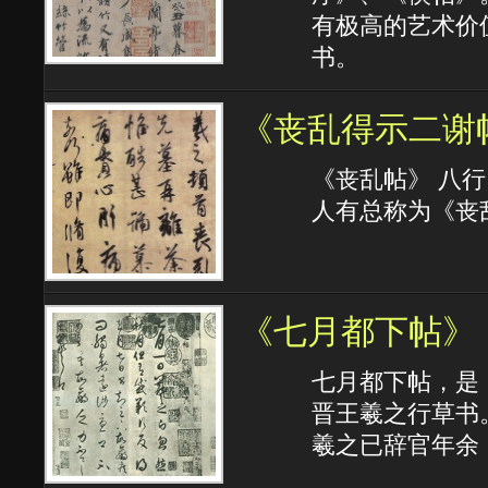
有极高的艺术价
书。
《丧乱得示二谢
《丧乱帖》 八
人有总称为《丧
《七月都下帖》
七月都下帖，是
晋王羲之行草书
羲之已辞官年余