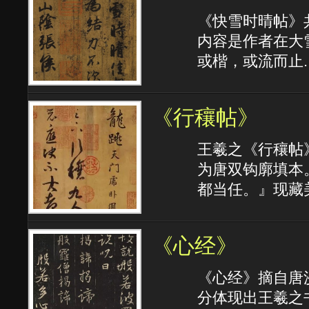
《快雪时晴帖》
内容是作者在大
或楷，或流而止..
《行穰帖》
王羲之《行穰帖
为唐双钩廓填本
都当任。』现藏
《心经》
《心经》摘自唐
分体现出王羲之