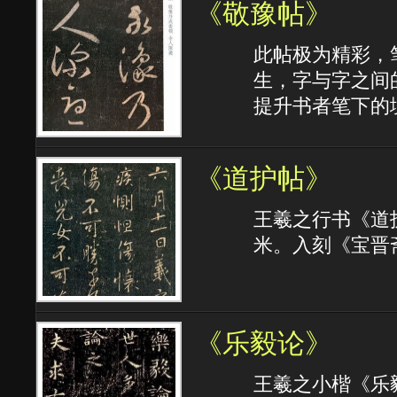
《敬豫帖》
此帖极为精彩，
生，字与字之间
提升书者笔下的
《道护帖》
王羲之行书《道
米。入刻《宝晋
《乐毅论》
王羲之小楷《乐