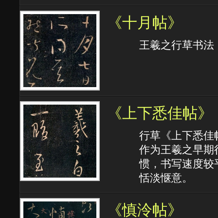
《十月帖》
王羲之行草书法
《上下悉佳帖》
行草《上下悉佳
作为王羲之早期
惯，书写速度较
恬淡惬意。
《慎泠帖》