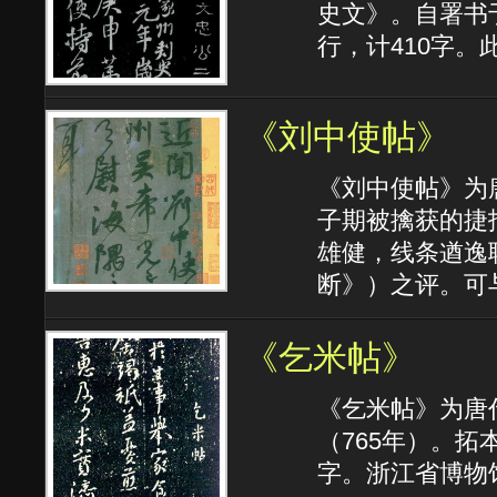
史文》。自署书于
行，计410字。
《刘中使帖》
《刘中使帖》为
子期被擒获的捷
雄健，线条遒逸
断》）之评。可
《乞米帖》
《乞米帖》为唐
（765年）。拓本
字。浙江省博物