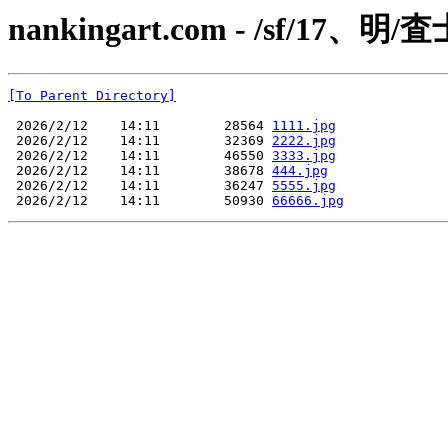
nankingart.com - /sf/17、明/
[To Parent Directory]
 2026/2/12    14:11        28564 
1111.jpg
 2026/2/12    14:11        32369 
2222.jpg
 2026/2/12    14:11        46550 
3333.jpg
 2026/2/12    14:11        38678 
444.jpg
 2026/2/12    14:11        36247 
5555.jpg
 2026/2/12    14:11        50930 
66666.jpg