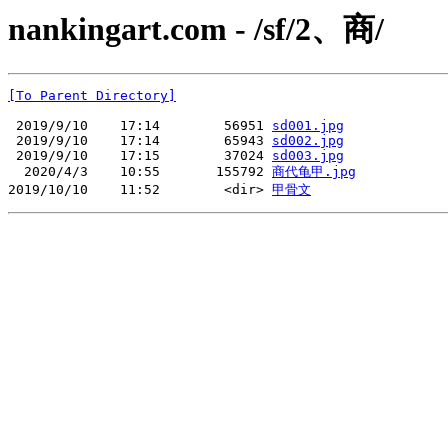
nankingart.com - /sf/2、商/
[To Parent Directory]
 2019/9/10    17:14        56951 
sd001.jpg
 2019/9/10    17:14        65943 
sd002.jpg
 2019/9/10    17:15        37024 
sd003.jpg
  2020/4/3    10:55       155792 
商代龟甲.jpg
2019/10/10    11:52        <dir> 
甲骨文